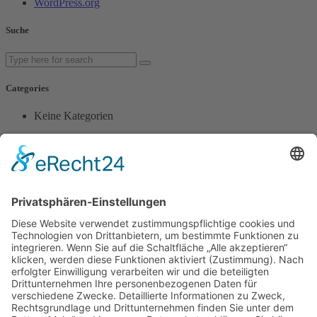
WordPress.org
Suche
Categories
Keine Kategorien
Popular Posts
Gästehaus Schweiger, die preiswerte und qualitativ hochwertige
Unterkunft in Bruck bei Emmerting, im Landkreis Altötting.
Rechtliches
Impressum
Datenschutz
Quick Links