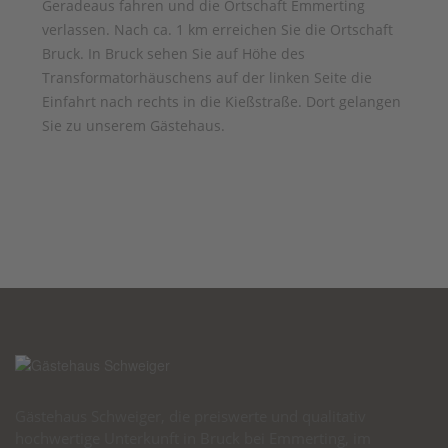
Geradeaus fahren und die Ortschaft Emmerting
verlassen. Nach ca. 1 km erreichen Sie die Ortschaft
Bruck. In Bruck sehen Sie auf Höhe des
Transformatorhäuschens auf der linken Seite die
Einfahrt nach rechts in die Kießstraße. Dort gelangen
Sie zu unserem Gästehaus.
Gästehaus Schweiger, die preiswerte und qualitativ
hochwertige Unterkunft in Bruck bei Emmerting, im