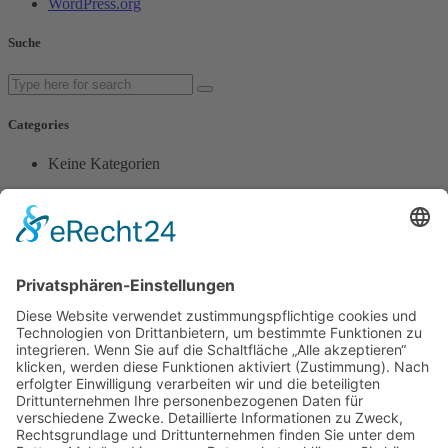
WordPress.org
Suche
Categories
Keine Kategorien
Popular Posts
Gästehaus Schweiger, die preiswerte und qualitativ hochwertige
Unterkunft in Bruck bei Emmerting, im Landkreis Altötting.
Rechtliches
Impressum
Datenschutz
Quick Links