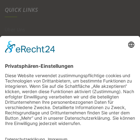
QUICK LINKS
Über Uns
Zimmer & Preise
Bildergalerie
Kontakt
GÄSTEHAUS SCHWEIGER
Brucker Str. 27, 84547 Emmerting
Telefon: 08679 966618 oder 08679/6651
info@gaestehaus-schweiger.de