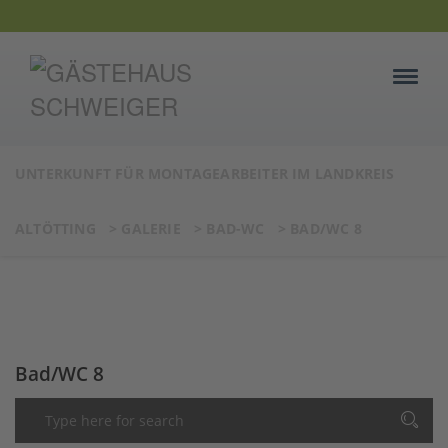
UNTERKUNFT FÜR MONTAGEARBEITER IM LANDKREIS
ALTÖTTING
>
GALERIE
>
BAD-WC
>
BAD/WC 8
Bad/WC 8