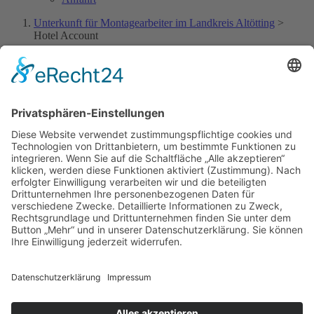
Unterkunft für Montagearbeiter im Landkreis Altötting
>
Hotel Account
[hotel_booking_account]
Gästehaus Schweiger, die preiswerte und qualitativ hochwertige
Unterkunft in Bruck bei Emmerting, im Landkreis Altötting.
Rechtliches
Impressum
Datenschutz
Quick Links
Über uns
Zimmer & Preise
Bildergalerie
Kontakt
Gästehaus Schweiger